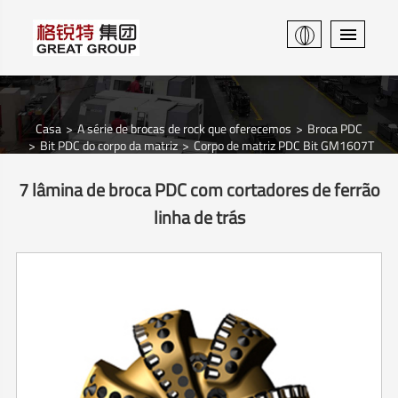
Casa
A série de brocas de rock que oferecemos
Broca PDC
Bit PDC do corpo da matriz
Corpo de matriz PDC Bit GM1607T
7 lâmina de broca PDC com cortadores de ferrão
linha de trás